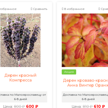
избранное
Сравнить
В избранное
Срав
Акция
Дерен красный
Компресса
Дерен кроваво-крас
Анна Винтер Оран
ставка по Малоярославецу от
Доставка по Малоярославец
6-8 дней
6-8 дней
800 ₽
600 ₽
810 ₽
610 ₽
Цена:
Цена: