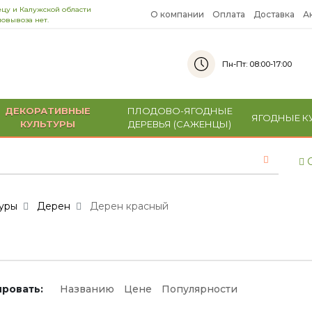
цу и Калужской области
О компании
Оплата
Доставка
А
овывоза нет.
Пн-Пт: 08:00-17:00
ДЕКОРАТИВНЫЕ
ПЛОДОВО-ЯГОДНЫЕ
ЯГОДНЫЕ К
КУЛЬТУРЫ
ДЕРЕВЬЯ (САЖЕНЦЫ)
С
уры
Дерен
Дерен красный
ровать:
Названию
Цене
Популярности