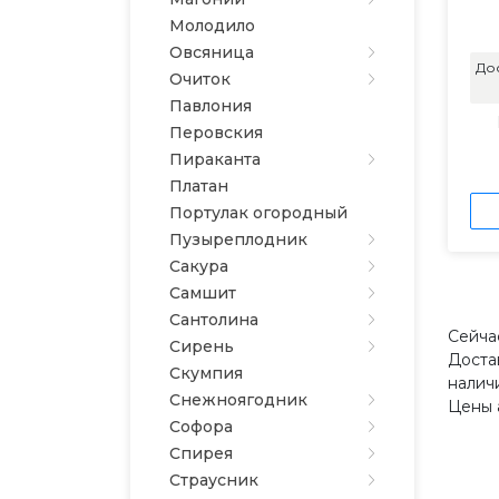
Молодило
Овсяница
До
Очиток
Павлония
Перовския
Пираканта
Платан
Портулак огородный
Пузыреплодник
Сакура
Самшит
Сантолина
Сейча
Сирень
Доста
Скумпия
налич
Снежноягодник
Цены 
Софора
Спирея
Страусник