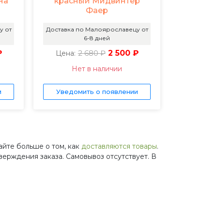
на
красный Мидвинтер
Фаер
у от
Доставка по Малоярославецу от
6-8 дней
₽
2 680 ₽
2 500 ₽
Цена:
Нет в наличии
и
Уведомить о появлении
айте больше о том, как
доставляются товары
.
верждения заказа. Самовывоз отсутствует. В