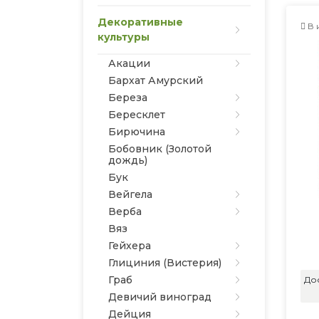
Декоративные
В 
культуры
Акации
Бархат Амурский
Береза
Бересклет
Бирючина
Бобовник (Золотой
дождь)
Бук
Вейгела
Верба
Вяз
Гейхера
Глициния (Вистерия)
Граб
До
Девичий виноград
Дейция