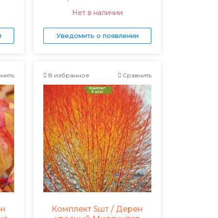
Нет в наличии
и
Уведомить о появлении
нить
В избранное
Сравнить
ен
Комплект 5шт / Дерен