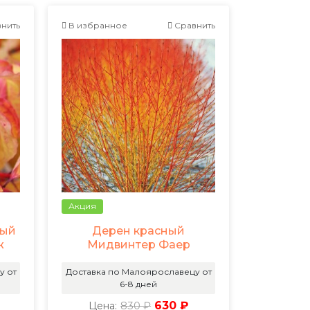
нить
В избранное
Сравнить
Акция
ный
Дерен красный
ж
Мидвинтер Фаер
у от
Доставка по Малоярославецу от
6-8 дней
830 ₽
630 ₽
Цена: