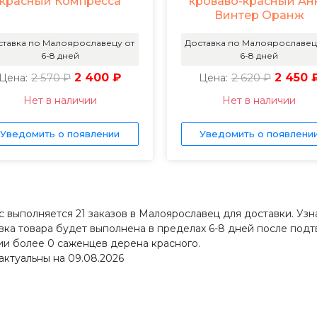
красный Компресса
кроваво-красный Ан
Винтер Оранж
ставка по Малоярославецу от
Доставка по Малоярославец
6-8 дней
6-8 дней
2 570 ₽
2 400 ₽
2 620 ₽
2 450 
Цена:
Цена:
Нет в наличии
Нет в наличии
Уведомить о появлении
Уведомить о появлени
с выполняется 21 заказов в Малоярославец для доставки. Узн
вка товара будет выполнена в пределах 6-8 дней после подт
ии более 0 саженцев дерена красного.
актуальны на 09.08.2026