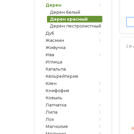
Дерен
Дерен белый
Дерен красный
Дерен пестролистный
Дуб
Жасмин
В 
Живучка
Ива
Иглица
Катальпа
Кёльрейтерия
Клен
Книфофия
Ковыль
Лапчатка
Липа
Лох
Магнолия
Магонии