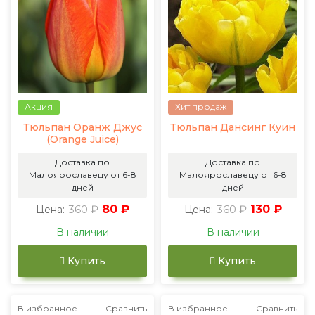
Акция
Хит продаж
Тюльпан Оранж Джус
Тюльпан Дансинг Куин
(Orange Juice)
Доставка по
Доставка по
Малоярославецу от 6-8
Малоярославецу от 6-8
дней
дней
360 ₽
80 ₽
360 ₽
130 ₽
Цена:
Цена:
В наличии
В наличии
Купить
Купить
В избранное
Сравнить
В избранное
Сравнить