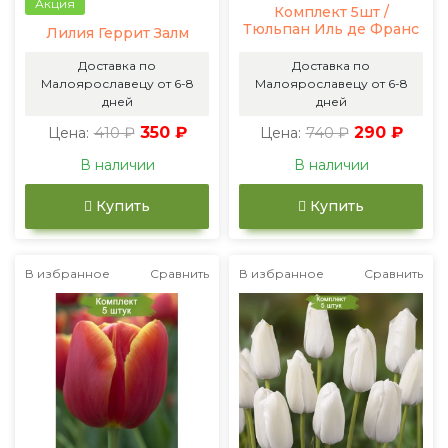
Акция
Комплект 5шт /
Тюльпан Иль де Франс
Лилия Геррит Залм
Доставка по
Доставка по
Малоярославецу от 6-8
Малоярославецу от 6-8
дней
дней
410 ₽
350 ₽
740 ₽
290 ₽
Цена:
Цена:
В наличии
В наличии
Купить
Купить
В избранное
Сравнить
В избранное
Сравнить