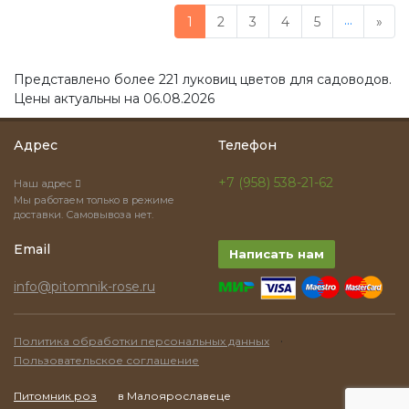
...
1
2
3
4
5
»
Представлено более 221 луковиц цветов для садоводов.
Цены актуальны на 06.08.2026
Адрес
Телефон
+7 (958) 538-21-62
Наш адрес
Мы работаем только в режиме
доставки. Самовывоза нет.
Email
Написать нам
info@pitomnik-rose.ru
·
Политика обработки персональных данных
Пользовательское соглашение
Питомник роз
в Малоярославеце