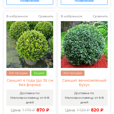
появлении
появлении
В избранное
Сравнить
В избранное
Сравнить
Хит продаж
Акция
Хит продаж
Самшит 4 года (до 35 см
Самшит вечнозелёный
без формы)
Бухус
Доставка по
Доставка по
Малоярославецу от 6-8
Малоярославецу от 6-8
дней
дней
1 170 ₽
870 ₽
1 120 ₽
820 ₽
Цена:
Цена: