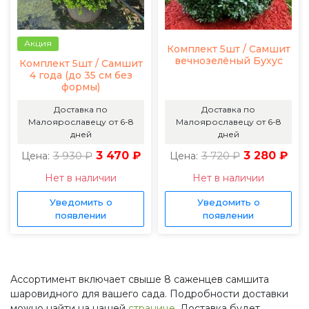
Акция
Комплект 5шт / Самшит
вечнозелёный Бухус
Комплект 5шт / Самшит
4 года (до 35 см без
формы)
Доставка по
Доставка по
Малоярославецу от 6-8
Малоярославецу от 6-8
дней
дней
3 930 ₽
3 470 ₽
3 720 ₽
3 280 ₽
Цена:
Цена:
Нет в наличии
Нет в наличии
Уведомить о
Уведомить о
появлении
появлении
Ассортимент включает свыше 8 саженцев самшита
шаровидного для вашего сада. Подробности доставки
можно найти на нашей
странице
. Доставка будет