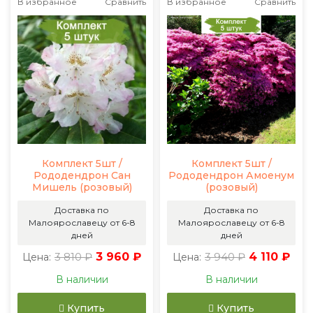
В избранное
Сравнить
В избранное
Сравнить
Комплект 5шт /
Комплект 5шт /
Рододендрон Сан
Рододендрон Амоенум
Мишель (розовый)
(розовый)
Доставка по
Доставка по
Малоярославецу от 6-8
Малоярославецу от 6-8
дней
дней
3 810 ₽
3 960 ₽
3 940 ₽
4 110 ₽
Цена:
Цена:
В наличии
В наличии
Купить
Купить