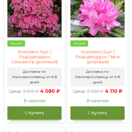
Акция
Акция
Комплект 5шт /
Комплект 5шт /
Рододендрон
Рододендрон Гаага
Сильвестр (розовый)
(розовый)
Доставка по
Доставка по
Малоярославецу от 6-8
Малоярославецу от 6-8
дней
дней
3 910 ₽
4 080 ₽
3 930 ₽
4 110 ₽
Цена:
Цена:
В наличии
В наличии
Купить
Купить