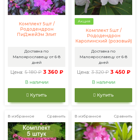
Акция
Комплект 5шт /
Рододендрон
Комплект 5шт /
ПиДжейЭм Элит
Рододендрон
Каролинский (розовый)
Доставка по
Доставка по
Малоярославецу от 6-8
Малоярославецу от 6-8
дней
дней
5 180 ₽
3 360 ₽
3 320 ₽
3 450 ₽
Цена:
Цена:
В наличии
В наличии
Купить
Купить
В избранное
Сравнить
В избранное
Сравнить