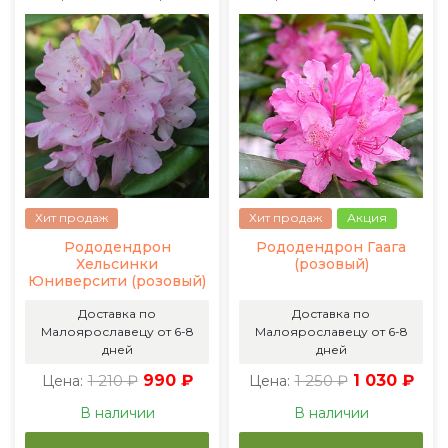
Хит продаж
Хит продаж
Акция
Рододендрон
Рододендрон Гаага
Хельсинки
(розовый)
Юниверсити (розовый)
Доставка по
Доставка по
Малоярославецу от 6-8
Малоярославецу от 6-8
дней
дней
1 210 ₽
990 ₽
1 250 ₽
1 030 ₽
Цена:
Цена:
В наличии
В наличии