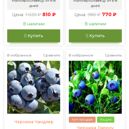
Малоярославецу от 6-8
Малоярославецу от 6-8
дней
дней
1 020 ₽
810 ₽
980 ₽
770 ₽
Цена:
Цена:
В наличии
В наличии
Купить
Купить
В избранное
Сравнить
В избранное
Сравнить
Хит продаж
Акция
Черника Чандлер
Черника Дарроу