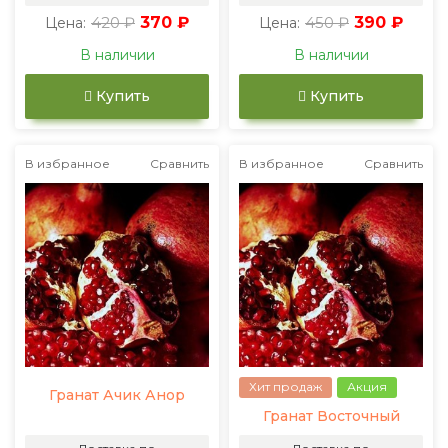
420 ₽
370 ₽
450 ₽
390 ₽
Цена:
Цена:
В наличии
В наличии
Купить
Купить
В избранное
Сравнить
В избранное
Сравнить
Хит продаж
Акция
Гранат Ачик Анор
Гранат Восточный