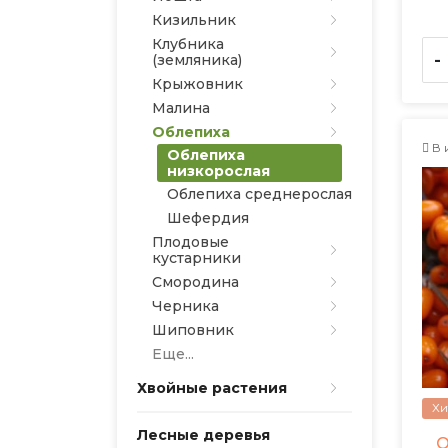
Кизильник
Клубника
-
(земляника)
Крыжовник
Малина
Облепиха
В 
Облепиха
низкорослая
Облепиха среднерослая
Шефердия
Плодовые
кустарники
Смородина
Черника
Шиповник
Еще...
Хвойные растения
Хи
Лесные деревья
О