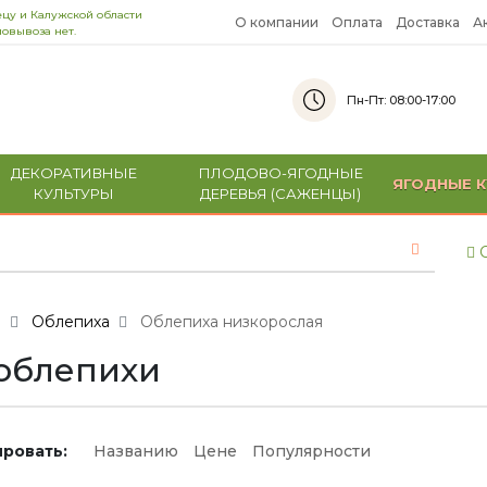
цу и Калужской области
О компании
Оплата
Доставка
А
овывоза нет.
Пн-Пт: 08:00-17:00
ДЕКОРАТИВНЫЕ
ПЛОДОВО-ЯГОДНЫЕ
ЯГОДНЫЕ К
КУЛЬТУРЫ
ДЕРЕВЬЯ (САЖЕНЦЫ)
С
и
Облепиха
Облепиха низкорослая
 облепихи
ровать:
Названию
Цене
Популярности