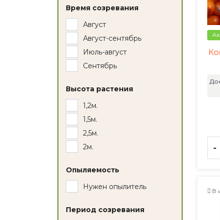
Время созревания
Август
Ак
Август-сентябрь
Ко
Июль-август
Сентябрь
До
Высота растения
1,2м.
1,5м.
2,5м.
2м.
-
Опыляемость
Нужен опылитель
В 
Период созревания