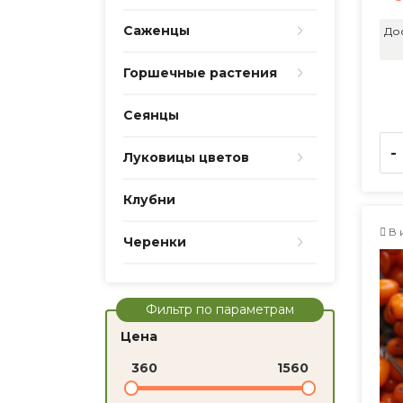
Саженцы
До
Горшечные растения
Сеянцы
-
Луковицы цветов
Клубни
В 
Черенки
Фильтр по параметрам
Цена
360
1560