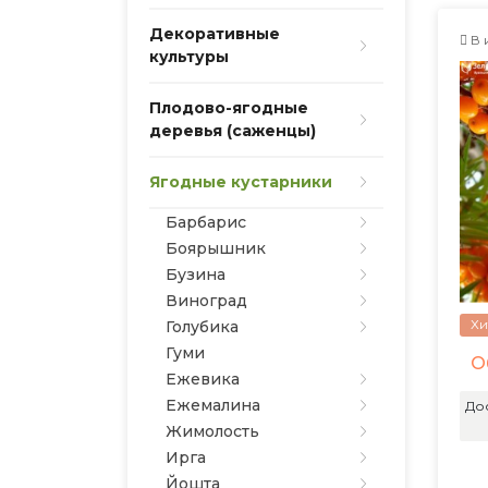
Декоративные
В 
культуры
Плодово-ягодные
деревья (саженцы)
Ягодные кустарники
Барбарис
Боярышник
Бузина
Виноград
Хи
Голубика
Гуми
О
Ежевика
Ежемалина
До
Жимолость
Ирга
Йошта