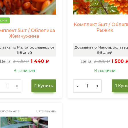
ция
Комплект 5шт / Облеп
Рыжик
мплект 5шт / Облепиха
Жемчужина
ставка по Малоярославецу от
Доставка по Малоярославец
6-8 дней
6-8 дней
3 420 ₽
1 440 ₽
2 200 ₽
1 500 
Цена:
Цена:
В наличии
В наличии
+
-
+
Купить
Купи
избранное
Сравнить