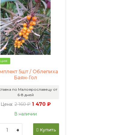
ция
мплект 5шт / Облепиха
Баян-Гол
ставка по Малоярославецу от
6-8 дней
2 160 ₽
1 470 ₽
Цена:
В наличии
+
Купить