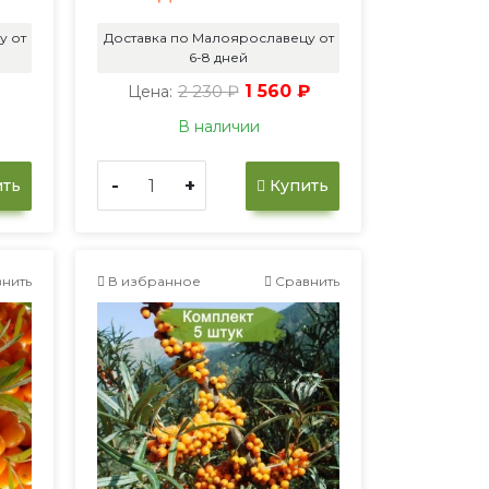
у от
Доставка по Малоярославецу от
6-8 дней
2 230 ₽
1 560 ₽
Цена:
В наличии
-
+
ть
Купить
нить
В избранное
Сравнить