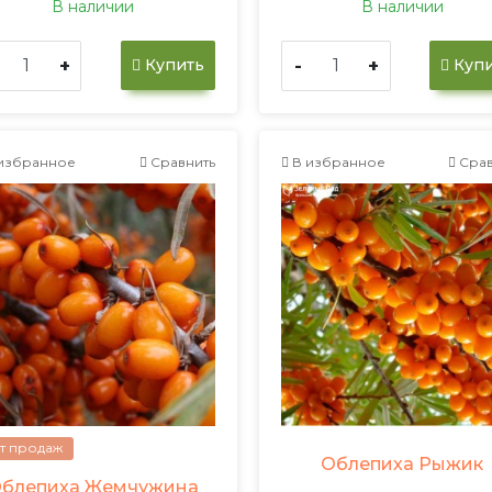
В наличии
В наличии
+
-
+
Купить
Купи
избранное
Сравнить
В избранное
Срав
т продаж
Облепиха Рыжик
блепиха Жемчужина