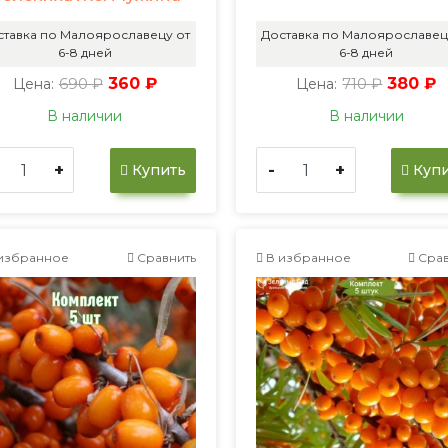
ставка по Малоярославецу от
Доставка по Малоярославец
6-8 дней
6-8 дней
690 ₽
360 ₽
710 ₽
380 ₽
Цена:
Цена:
В наличии
В наличии
+
-
+
Купить
Купи
избранное
Сравнить
В избранное
Срав