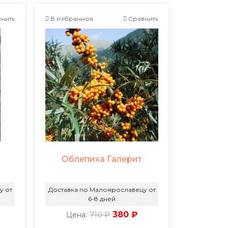
нить
В избранное
Сравнить
Облепиха Галерит
л
у от
Доставка по Малоярославецу от
6-8 дней
710 ₽
380 ₽
Цена: