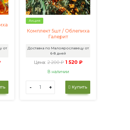
Акция
иха
Комплект 5шт / Облепиха
Галерит
у от
Доставка по Малоярославецу от
6-8 дней
₽
2 200 ₽
1 520 ₽
Цена:
В наличии
-
+
ть
Купить