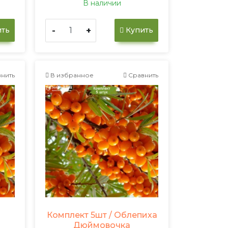
В наличии
-
+
ть
Купить
нить
В избранное
Сравнить
Комплект 5шт / Облепиха
Дюймовочка