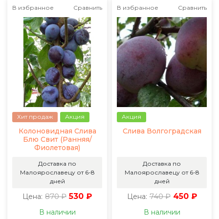
В избранное
Сравнить
В избранное
Сравнить
Хит продаж
Акция
Акция
Колоновидная Слива
Слива Волгоградская
Блю Свит (Ранняя/
Фиолетовая)
Доставка по
Доставка по
Малоярославецу от 6-8
Малоярославецу от 6-8
дней
дней
870 ₽
530 ₽
740 ₽
450 ₽
Цена:
Цена:
В наличии
В наличии