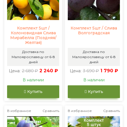
Комплект 5шт /
Комплект 5шт / Слива
Колоновидная Слива
Волгоградская
Мирабелла (Поздняя/
Желтая)
Доставка по
Доставка по
Малоярославецу от 6-8
Малоярославецу от 6-8
дней
дней
2 680 ₽
2 240 ₽
3 690 ₽
1 790 ₽
Цена:
Цена:
В наличии
В наличии
Купить
Купить
В избранное
Сравнить
В избранное
Сравнить