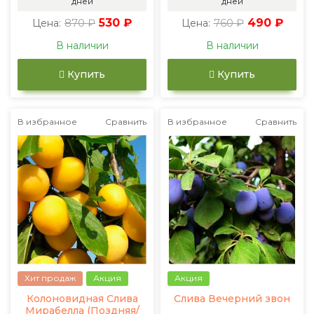
дней
дней
870 ₽
530 ₽
760 ₽
490 ₽
Цена:
Цена:
В наличии
В наличии
Купить
Купить
В избранное
Сравнить
В избранное
Сравнить
Хит продаж
Акция
Акция
Колоновидная Слива
Слива Вечерний звон
Мирабелла (Поздняя/