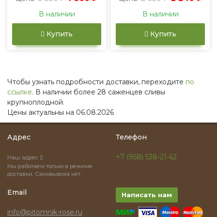
В наличии
В наличии
Купить
Купить
Чтобы узнать подробности доставки, переходите
по
ссылке
. В наличии более 28 саженцев сливы
крупноплодной.
Цены актуальны на 06.08.2026
Адрес
Телефон
+7 (958) 538-21-62
Наш адрес
Мы работаем только в режиме
доставки. Самовывоза нет.
Email
Написать нам
info@pitomnik-rose.ru