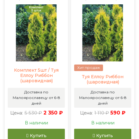
Хит продаж
Комплект 5шт / Туя
Еллоу Риббон
Туя Еллоу Риббон
(шаровидная)
(шаровидная)
Доставка по
Доставка по
Малоярославецу от 6-8
Малоярославецу от 6-8
дней
дней
5 530 ₽
2 350 ₽
1 110 ₽
590 ₽
Цена:
Цена:
В наличии
В наличии
Купить
Купить