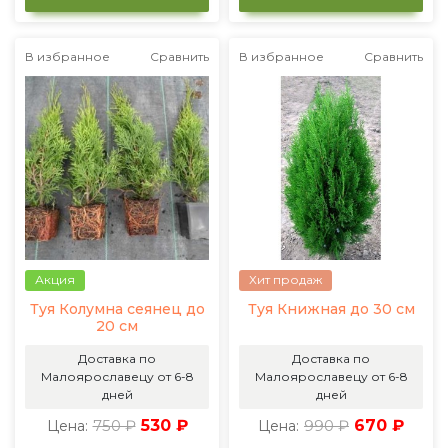
В избранное
Сравнить
В избранное
Сравнить
Акция
Хит продаж
Туя Колумна сеянец до
Туя Книжная до 30 см
20 см
Доставка по
Доставка по
Малоярославецу от 6-8
Малоярославецу от 6-8
дней
дней
750 ₽
530 ₽
990 ₽
670 ₽
Цена:
Цена: