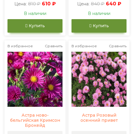
810 ₽
610 ₽
840 ₽
640 ₽
Цена:
Цена:
В наличии
В наличии
Купить
Купить
В избранное
Сравнить
В избранное
Сравнить
Астра ново-
Астра Розовый
бельгийская Кримсон
осенний привет
Брокейд