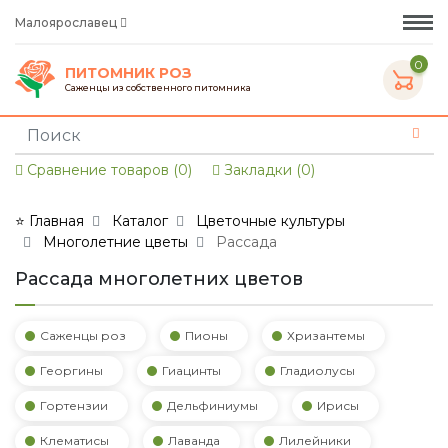
Малоярославец
0
ПИТОМНИК РОЗ
Саженцы из собственного питомника
Сравнение товаров (0)
Закладки (0)
⭐ Главная
Каталог
Цветочные культуры
Многолетние цветы
Рассада
Рассада многолетних цветов
Саженцы роз
Пионы
Хризантемы
Георгины
Гиацинты
Гладиолусы
Гортензии
Дельфиниумы
Ирисы
Клематисы
Лаванда
Лилейники