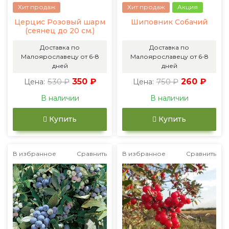
Хит продаж
Хит продаж
Акция
Церцис Розовый шарм
Шиповник Собачий
(сеянец до 20 см.)
Доставка по
Доставка по
Малоярославецу от 6-8
Малоярославецу от 6-8
дней
дней
530 ₽
350 ₽
750 ₽
260 ₽
Цена:
Цена:
В наличии
В наличии
Купить
Купить
В избранное
Сравнить
В избранное
Сравнить