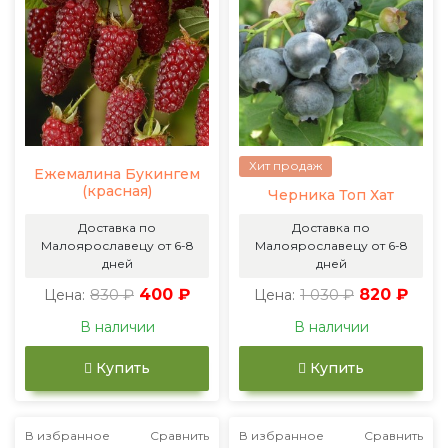
Хит продаж
Ежемалина Букингем
(красная)
Черника Топ Хат
Доставка по
Доставка по
Малоярославецу от 6-8
Малоярославецу от 6-8
дней
дней
830 ₽
400 ₽
1 030 ₽
820 ₽
Цена:
Цена:
В наличии
В наличии
Купить
Купить
В избранное
Сравнить
В избранное
Сравнить