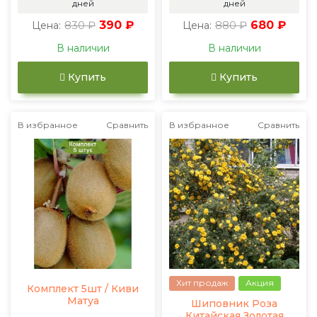
дней
дней
830 ₽
390 ₽
880 ₽
680 ₽
Цена:
Цена:
В наличии
В наличии
Купить
Купить
В избранное
Сравнить
В избранное
Сравнить
Хит продаж
Акция
Комплект 5шт / Киви
Матуа
Шиповник Роза
Китайская Золотая