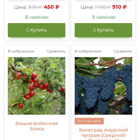
830 ₽
450 ₽
1 130 ₽
910 ₽
Цена:
Цена:
В наличии
В наличии
Купить
Купить
В избранное
Сравнить
В избранное
Сравнить
Хит продаж
Вишня войлочная
Алиса
Виноград Амурский
прорыв (Средний/