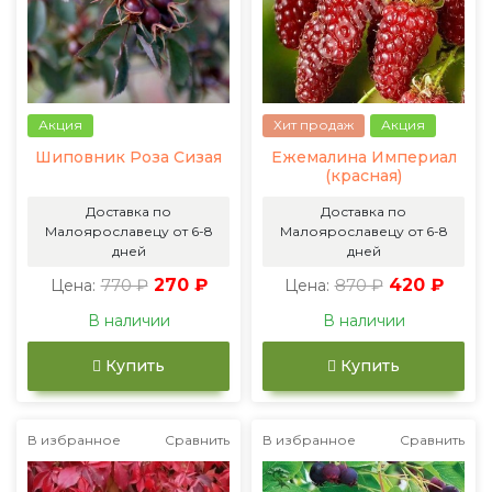
Акция
Хит продаж
Акция
Шиповник Роза Сизая
Ежемалина Империал
(красная)
Доставка по
Доставка по
Малоярославецу от 6-8
Малоярославецу от 6-8
дней
дней
770 ₽
270 ₽
870 ₽
420 ₽
Цена:
Цена:
В наличии
В наличии
Купить
Купить
В избранное
Сравнить
В избранное
Сравнить