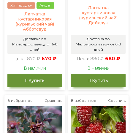
Хит продаж
Акция
Лапчатка
кустарниковая
Лапчатка
(курильский чай)
кустарниковая
Дейдаун
(курильский чай)
Абботсвуд
Доставка по
Доставка по
Малоярославецу от 6-8
Малоярославецу от 6-8
дней
дней
870 ₽
670 ₽
880 ₽
680 ₽
Цена:
Цена:
В наличии
В наличии
Купить
Купить
В избранное
Сравнить
В избранное
Сравнить