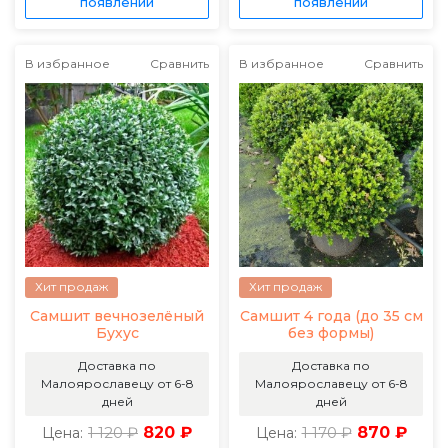
появлении
появлении
В избранное
Сравнить
В избранное
Сравнить
Хит продаж
Хит продаж
Самшит вечнозелёный
Самшит 4 года (до 35 см
Бухус
без формы)
Доставка по
Доставка по
Малоярославецу от 6-8
Малоярославецу от 6-8
дней
дней
1 120 ₽
820 ₽
1 170 ₽
870 ₽
Цена:
Цена: