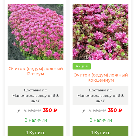
Акция
Очиток (седум) ложный
Розеум
Очиток (седум) ложный
Кокцениум
Доставка по
Доставка по
Малоярославецу от 6-8
Малоярославецу от 6-8
дней
дней
560 ₽
350 ₽
560 ₽
350 ₽
Цена:
Цена:
В наличии
В наличии
Купить
Купить