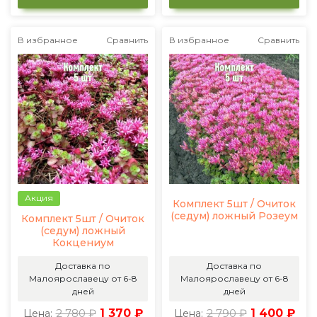
В избранное
Сравнить
В избранное
Сравнить
Акция
Комплект 5шт / Очиток
(седум) ложный Розеум
Комплект 5шт / Очиток
(седум) ложный
Кокцениум
Доставка по
Доставка по
Малоярославецу от 6-8
Малоярославецу от 6-8
дней
дней
2 780 ₽
1 370 ₽
2 790 ₽
1 400 ₽
Цена:
Цена: