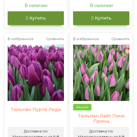
В наличии
В наличии
Купить
Купить
В избранное
Сравнить
В избранное
Сравнить
Акция
Тюльпан Пурпл Леди
Тюльпан Лайт Пинк
Принц
Доставка по
Доставка по
Малоярославецу от 6-8
Малоярославецу от 6-8