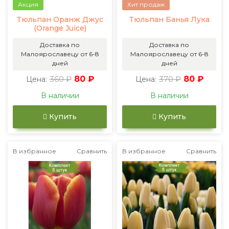
Акция
Хит продаж
Тюльпан Оранж Джус
Тюльпан Банья Лука
(Orange Juice)
Доставка по
Доставка по
Малоярославецу от 6-8
Малоярославецу от 6-8
дней
дней
360 ₽
80 ₽
370 ₽
80 ₽
Цена:
Цена:
В наличии
В наличии
Купить
Купить
В избранное
Сравнить
В избранное
Сравнить