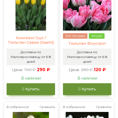
Хит продаж
Акция
Комплект 5шт /
Тюльпан Саами (Saami)
Тюльпан Фокстрот
Доставка по
Доставка по
Малоярославецу от 6-8
Малоярославецу от 6-8
дней
дней
740 ₽
290 ₽
380 ₽
120 ₽
Цена:
Цена:
В наличии
В наличии
Купить
Купить
В избранное
Сравнить
В избранное
Сравнить