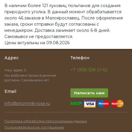
В наличии более 121 луковиц тюльпанов для создания
природного уголка. В данный момент обрабатывается
около 46 заказов в Малоярославец. После оформления
заказа, сроки отправки будут согласованы с
менеджером. Доставка занимает около 6-8 дней.
Самовывоз не предоставляется.
Цены актуальны на 09.08.2026
Адрес
Телефон
+7 (958) 538-21-62
Наш адрес
Мы работаем только в режиме
доставки. Самовывоза нет.
Email
Написать нам
info@pitomnik-rose.ru
·
Политика обработки персональных данных
Пользовательское соглашение