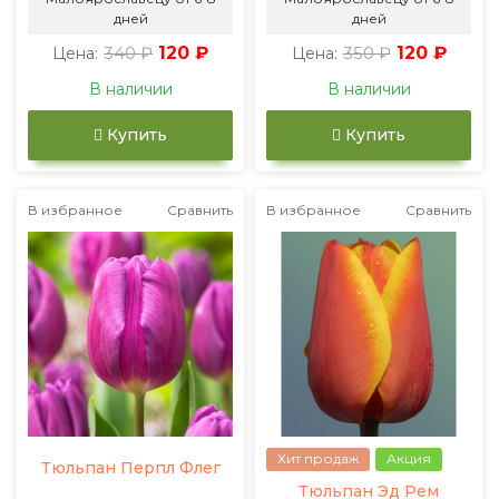
дней
дней
340 ₽
120 ₽
350 ₽
120 ₽
Цена:
Цена:
В наличии
В наличии
Купить
Купить
В избранное
Сравнить
В избранное
Сравнить
Хит продаж
Акция
Тюльпан Перпл Флег
Тюльпан Эд Рем