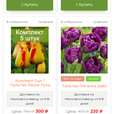
Купить
Купить
В избранное
Сравнить
В избранное
Сравнить
Хит продаж
Акция
Комплект 5шт /
Тюльпан Банья Лука
Тюльпан Негрита Дабл
Доставка по
Доставка по
Малоярославецу от 6-8
Малоярославецу от 6-8
дней
дней
750 ₽
300 ₽
400 ₽
220 ₽
Цена:
Цена: