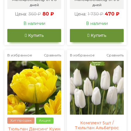
дней
дней
360 ₽
80 ₽
1 730 ₽
470 ₽
Цена:
Цена:
В наличии
В наличии
Купить
Купить
В избранное
Сравнить
В избранное
Сравнить
Хит продаж
Акция
Комплект 5шт /
Тюльпан Альбатрос
Тюльпан Дансинг Куин