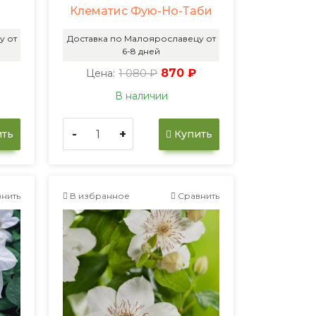
Клематис Фую-Но-Таби
у от
Доставка по Малоярославецу от
6-8 дней
1 080 ₽
870 ₽
Цена:
В наличии
-
+
ть
Купить
нить
В избранное
Сравнить