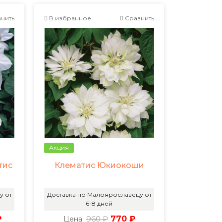
нить
В избранное
Сравнить
Акция
тис
Клематис Юкиокоши
у от
Доставка по Малоярославецу от
6-8 дней
₽
960 ₽
770 ₽
Цена: