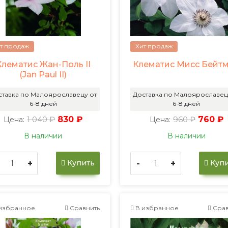
т продаж
Хит продаж
Клематис Жан-Поль II
Клематис Мисс Бейт
(Jan Paul II)
ставка по Малоярославецу от
Доставка по Малоярославец
6-8 дней
6-8 дней
1 040 ₽
830 ₽
960 ₽
760 ₽
Цена:
Цена:
В наличии
В наличии
+
-
+
Купить
Купи
избранное
Сравнить
В избранное
Срав