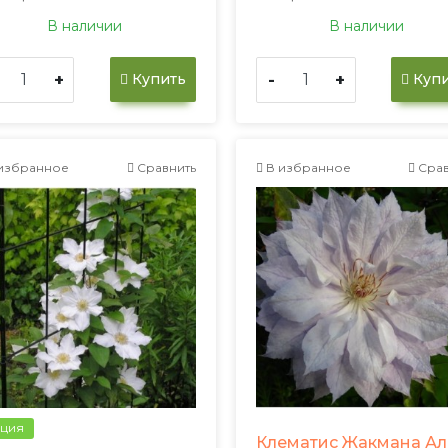
В наличии
В наличии
+
-
+
Купить
Купи
избранное
Сравнить
В избранное
Срав
ция
Клематис Жакмана Ал