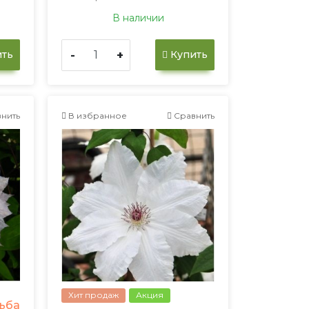
В наличии
-
+
ть
Купить
нить
В избранное
Сравнить
Хит продаж
Акция
ьба