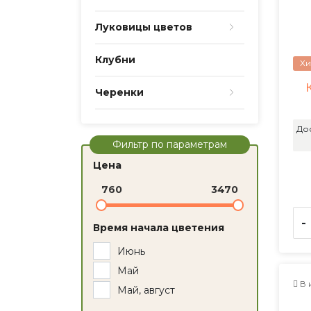
Луковицы цветов
Клубни
Хи
Черенки
До
Фильтр по параметрам
Цена
760
3470
-
Время начала цветения
Июнь
Май
В 
Май, август