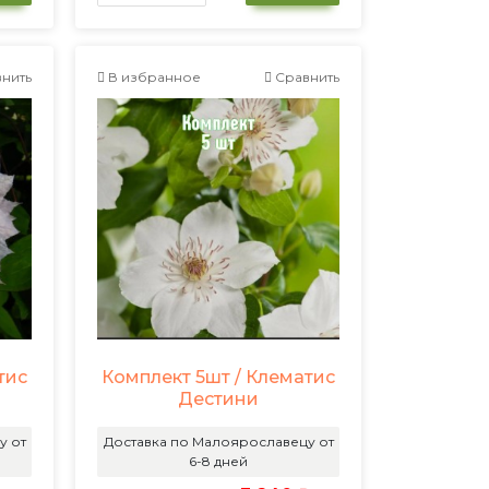
нить
В избранное
Сравнить
тис
Комплект 5шт / Клематис
Дестини
у от
Доставка по Малоярославецу от
6-8 дней