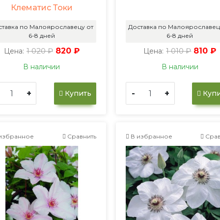
Клематис Токи
ставка по Малоярославецу от
Доставка по Малоярославец
6-8 дней
6-8 дней
1 020 ₽
820 ₽
1 010 ₽
810 ₽
Цена:
Цена:
В наличии
В наличии
+
-
+
Купить
Купи
избранное
Сравнить
В избранное
Срав