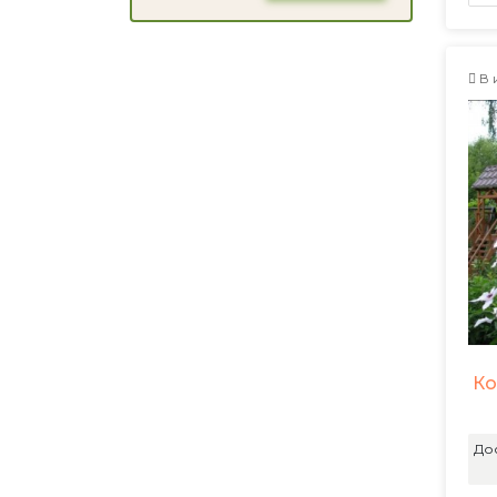
В 
Ко
До