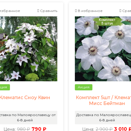
избранное
Сравнить
В избранное
Срав
ция
Акция
Клематис Сноу Квин
Комплект 5шт / Клема
Мисс Бейтман
ставка по Малоярославецу от
Доставка по Малоярославец
6-8 дней
6-8 дней
980 ₽
790 ₽
2 900 ₽
3 010 
Цена:
Цена: