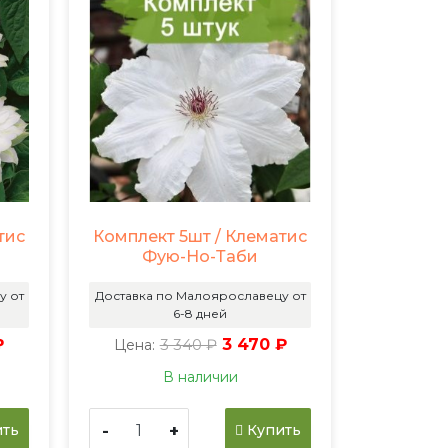
тис
Комплект 5шт / Клематис
Фую-Но-Таби
у от
Доставка по Малоярославецу от
6-8 дней
₽
3 340 ₽
3 470 ₽
Цена:
В наличии
-
+
ть
Купить