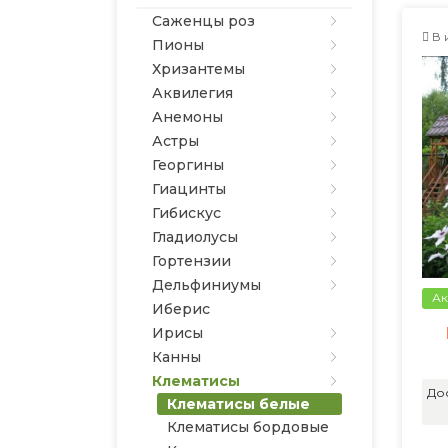
Саженцы роз
В 
Пионы
Хризантемы
Аквилегия
Анемоны
Астры
Георгины
Гиацинты
Гибискус
Гладиолусы
Гортензии
Дельфиниумы
Ак
Иберис
Ирисы
Канны
Клематисы
До
Клематисы белые
Клематисы бордовые