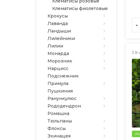
Клематисы розовые
Клематисы фиолетовые
Крокусы
Лаванда
-
Ландыши
Лилейники
Лилии
В 
Монарда
Морозник
Нарцисс
Подснежник
Примула
Пушкиния
Ранункулюс
Рододендрон
Ромашка
Тюльпаны
Флоксы
Ак
Эхинацея