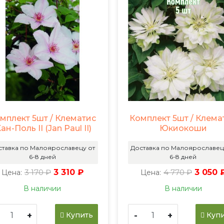
мплект 5шт / Клематис
Комплект 5шт / Клема
ан-Поль II (Jan Paul II)
Юкиокоши
ставка по Малоярославецу от
Доставка по Малоярославец
6-8 дней
6-8 дней
3 170 ₽
3 310 ₽
4 770 ₽
3 050 
Цена:
Цена:
В наличии
В наличии
+
-
+
Купить
Купи