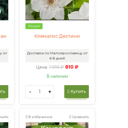
Акция
ман
Клематис Дестини
у от
Доставка по Малоярославецу от
6-8 дней
1 010 ₽
810 ₽
Цена:
В наличии
-
+
ть
Купить
нить
В избранное
Сравнить