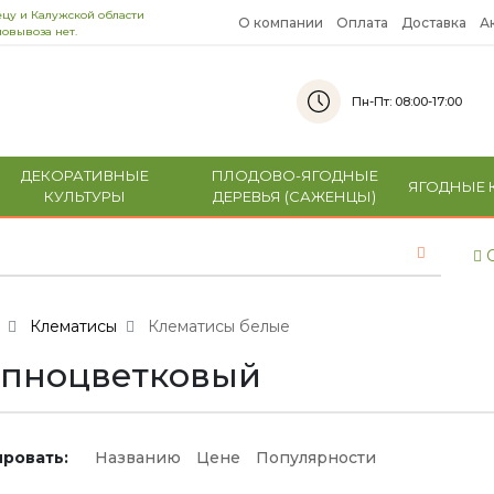
цу и Калужской области
О компании
Оплата
Доставка
А
овывоза нет.
Пн-Пт: 08:00-17:00
ДЕКОРАТИВНЫЕ
ПЛОДОВО-ЯГОДНЫЕ
ЯГОДНЫЕ 
КУЛЬТУРЫ
ДЕРЕВЬЯ (САЖЕНЦЫ)
С
Клематисы
Клематисы белые
упноцветковый
ровать:
Названию
Цене
Популярности