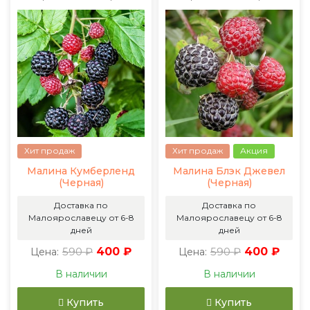
Хит продаж
Хит продаж
Акция
Малина Кумберленд
Малина Блэк Джевел
(Черная)
(Черная)
Доставка по
Доставка по
Малоярославецу от 6-8
Малоярославецу от 6-8
дней
дней
590 ₽
400 ₽
590 ₽
400 ₽
Цена:
Цена:
В наличии
В наличии
Купить
Купить